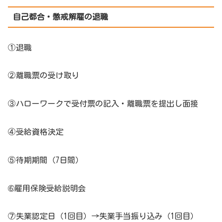
自己都合・懲戒解雇の退職
①退職
②離職票の受け取り
③ハローワークで受付票の記入・離職票を提出し面接
④受給資格決定
⑤待期期間（7日間）
➅雇用保険受給説明会
⑦失業認定日（1回目）→失業手当振り込み（1回目）