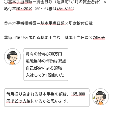
①
基本手当日額
＝賃金日額（退職前6か月の賃金合計）×
給付率
50～80％
（60～64歳は
45～80％
）
②基本手当相当額＝
基本手当日額
×所定給付日数
③毎月振り込まれる基本手当額＝基本手当日額×
28日分
月々の給与が30万円
離職当時の年齢は35歳
自己都合による退職
入社して3年間働いた
毎月振り込まれる基本手当の額は、
165,000
円ほどの支給
になるかと思います。