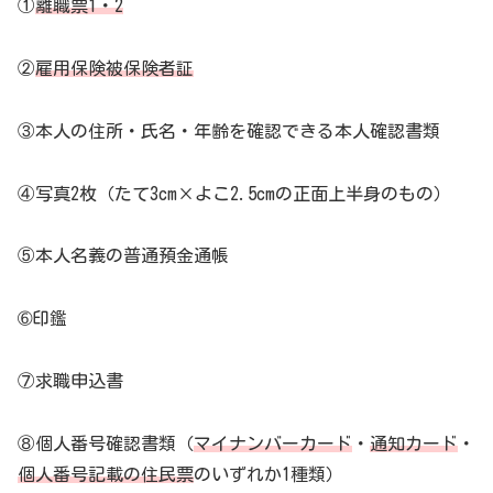
①
離職票1・2
②
雇用保険被保険者証
③本人の住所・氏名・年齢を確認できる本人確認書類
④写真2枚（たて3cm×よこ2.5cmの正面上半身のもの）
⑤本人名義の普通預金通帳
➅印鑑
⑦求職申込書
⑧個人番号確認書類（
マイナンバーカード
・
通知カード
・
個人番号記載の住民票
のいずれか1種類）