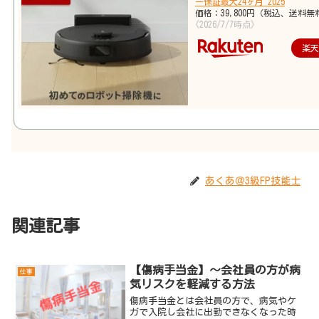
ー保証最大24ヶ月 2025
価格：39,800円（税込、送料無
(2026/7/7時点)
楽
あくあ＠3級FP技能士
関連記事
【傷病手当金】～会社員の方が病
仕事
気リスクを軽減する方法
傷病手当金とは会社員の方で、病気やケ
ガで入院し会社に出勤できなくなった時