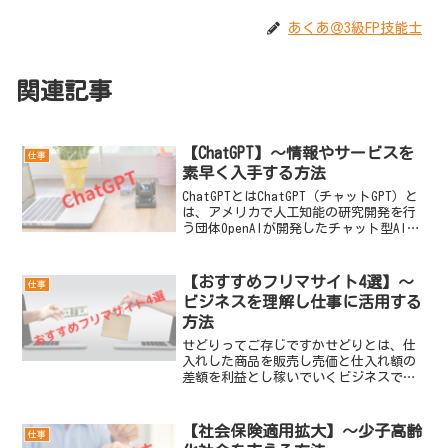
あくあ＠3級FP技能士
関連記事
【ChatGPT】～情報やサービスを
仕事
素早く入手する方法
ChatGPTとはChatGPT（チャットGPT）と
は、アメリカで人工知能の研究開発を行
う団体OpenAIが開発したチャット型AIに
なります。2022年11月に公開されてから
わずか2ヶ月で月間アクティブユーザーが
1億人を突破したそうです。C...
【おすすめフリマサイト4選】～
仕事
ビジネスを理解し仕事に活用する
方法
せどりってご存じですかせどりとは、仕
入れした商品を販売し売価と仕入れ額の
差額を利益とし稼いでいくビジネスで
す。転売と何が違うの？と聞かれると難
しいところですが、スーパーなどの小売
業も大量に仕入れて、手間賃・利益を上
【社会保険適用拡大】～少子高齢
仕事
乗せして販売するというビジ...