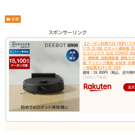
仕事
スポンサーリンク
【クーポン利用で24,700円！7/4 
7/15 23:59】ロボット掃除機 DEE
エコバックス 公式 ECOVACS 
ト 掃除機 自動掃除機 掃除ロボ
能 マッピング機能 水拭き お掃
ー保証最大24ヶ月 2025
価格：39,800円（税込、送料無
(2026/7/7時点)
楽