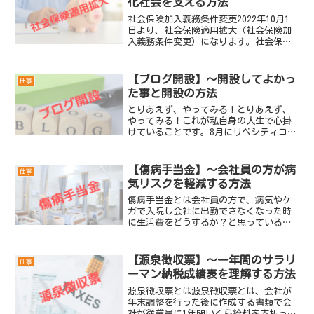
化社会を支える方法
社会保険加入義務条件変更2022年10月1
日より、社会保険適用拡大（社会保険加
入義務条件変更）になります。社会保険
とは、医療保険・年金保険・介護保険・
雇用保険・労災保険の5つの公的保険の総
称です。平成28年10からの改正（6年
【ブログ開設】～開設してよかっ
仕事
前）・被保険者...
た事と開設の方法
とりあえず、やってみる！とりあえず、
やってみる！これが私自身の人生で心掛
けていることです。8月にリベシティコミ
ニティのオフ会に参加して、人生の幅が
広がりました。ブログ始めてみては？と
言われてその気になって、とりあえず、
【傷病手当金】～会社員の方が病
仕事
やってみました。もちろ...
気リスクを軽減する方法
傷病手当金とは会社員の方で、病気やケ
ガで入院し会社に出勤できなくなった時
に生活費をどうするか？と思っている
方、こんな制度があります。ご存じでし
ょうか？傷病手当金とは、病気休業中に
被保険者とその家族の生活を保障するた
【源泉徴収票】～一年間のサラリ
仕事
めに設けられた制度で、病気...
ーマン納税成績表を理解する方法
源泉徴収票とは源泉徴収票とは、会社が
年末調整を行った後に作成する書類で会
社が従業員に1年間いくら給料を支払っ