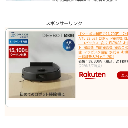
て、いくら税金を徴収したかが記載され
ている書類のことです。年末調整後に、
源泉徴収簿をもとに源泉徴収票と給与支
払報告書を作成します。原...
スポンサーリンク
【クーポン利用で24,700円！7/4 
7/15 23:59】ロボット掃除機 DEE
エコバックス 公式 ECOVACS 
ト 掃除機 自動掃除機 掃除ロボ
能 マッピング機能 水拭き お掃
ー保証最大24ヶ月 2025
価格：39,800円（税込、送料無
(2026/7/7時点)
楽