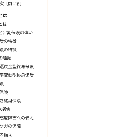
次
とは
とは
と定期保険の違い
険の特徴
険の特徴
の種類
返戻金型終身保険
率変動型終身保険
険
保険
き終身保険
の役割
高度障害への備え
ケガの保障
の備え