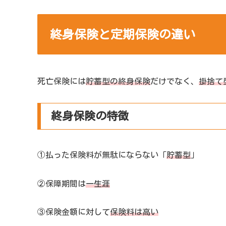
終身保険と定期保険の違い
死亡保険には
貯蓄型の終身保険
だけでなく、
掛捨て
終身保険の特徴
①払った保険料が無駄にならない「
貯蓄型
」
②保障期間は
一生涯
③保険金額に対して
保険料は高い