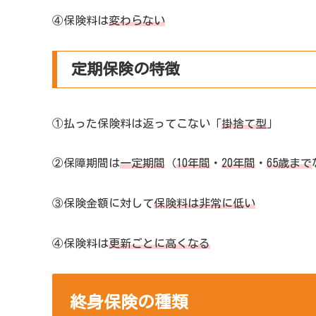
④保険料は
変わらない
定期保険の特徴
①払った保険料は返ってこない「
掛捨て型
」
②保障期間は
一定期間
（
10年間
・
20年間
・
65歳まで
③保険金額に対して
保険料は非常に低い
④保険料は
更新ごとに高くなる
終身保険の種類