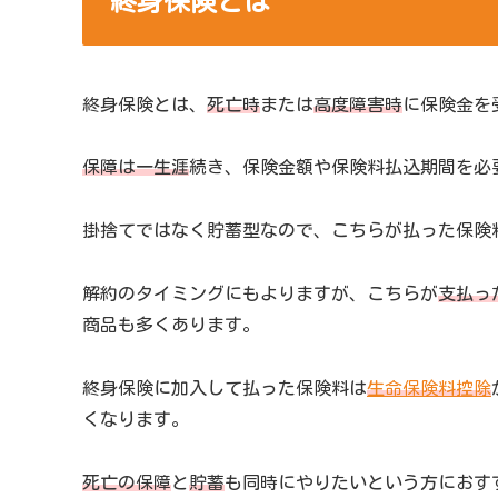
終身保険とは
終身保険とは、
死亡時
または
高度障害時
に保険金を
保障は一生涯
続き、保険金額や保険料払込期間を必
掛捨てではなく貯蓄型なので、こちらが払った保険
解約のタイミングにもよりますが、こちらが
支払っ
商品も多くあります。
終身保険に加入して払った保険料は
生命保険料控除
くなります。
死亡の保障
と
貯蓄
も同時にやりたいという方におす