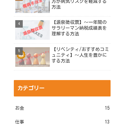
方が病気リスクを軽減する
方法
【源泉徴収票】～一年間の
サラリーマン納税成績表を
理解する方法
【リベシティ/おすすめコミ
ュニティ】～人生を豊かに
する方法
カテゴリー
お金
15
仕事
13