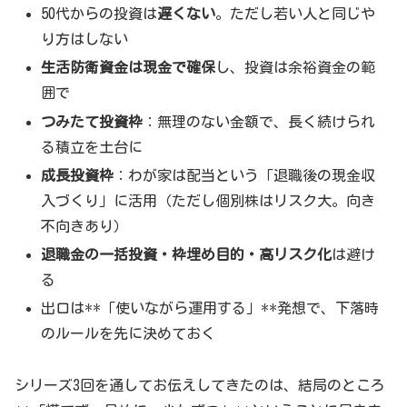
50代からの投資は
遅くない
。ただし若い人と同じや
り方はしない
生活防衛資金は現金で確保
し、投資は余裕資金の範
囲で
つみたて投資枠
：無理のない金額で、長く続けられ
る積立を土台に
成長投資枠
：わが家は配当という「退職後の現金収
入づくり」に活用（ただし個別株はリスク大。向き
不向きあり）
退職金の一括投資・枠埋め目的・高リスク化
は避け
る
出口は**「使いながら運用する」**発想で、下落時
のルールを先に決めておく
シリーズ3回を通してお伝えしてきたのは、結局のところ