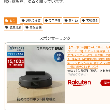
試行錯誤を、ゆるく綴っています。
お金
50代の投資
定年準備
新NISA
老後資金
資産形成
高配当株
スポンサーリンク
【クーポン利用で24,700円！7/4 
7/15 23:59】ロボット掃除機 DEE
エコバックス 公式 ECOVACS 
ト 掃除機 自動掃除機 掃除ロボ
能 マッピング機能 水拭き お掃
ー保証最大24ヶ月 2025
価格：39,800円（税込、送料無
(2026/7/7時点)
楽