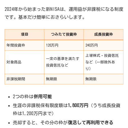
2024年から始まった新NISAは、運用益が非課税になる制度
です。基本だけ簡単におさらいします。
項目
つみたて投資枠
成長投資枠
年間投資枠
120万円
240万円
上場株式・投資信託
一定の基準を満たす
対象商品
など（一部除外あ
投資信託など
り）
非課税期間
無期限
無期限
2つの枠は
併用可能
生涯の非課税保有限度額は
1,800万円
（うち成長投資
枠は1,200万円まで）
売却すると、その分の枠が
復活して再利用できる