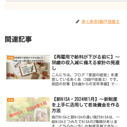
あくあ＠3級FP技能士
関連記事
【再雇用で給料が下がる前に】～
お金
58歳の収入減に備える家計の見直
し
こんにちは。ブログ「家庭の経営」を運
営しているあくあ（3級FP技能士）です。
前回の記事【56歳からの定年準備】で
は、定年までのタイムラインを描くこと
から始める「お金の整理」をご紹介しま
した。今回はその中でも、多くのサラリ
【新NISA・2024年1月】～新制度
お金
ーマンにとって最初の...
を上手に活用して老後資金を作る
方法
現行NISAと新NISAの違い現行NISAは、一
般NISAとつみたてNISAの2種類がありま
す。どちらか一方しか制度活用できなか