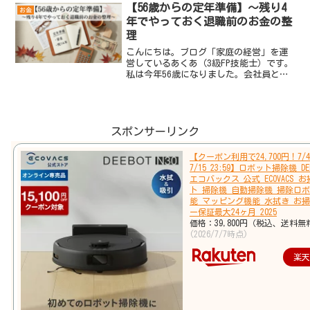
す。国民年金（1階）・厚生年金（2
【56歳からの定年準備】～残り4
お金
階）・iD...
年でやっておく退職前のお金の整
理
こんにちは。ブログ「家庭の経営」を運
営しているあくあ（3級FP技能士）です。
私は今年56歳になりました。会社員とし
て働き続けて28年以上。これまで「定
年」という言葉は、どこか遠い未来の話
のように感じていました。でも、56歳に
なった今、はっき...
スポンサーリンク
【クーポン利用で24,700円！7/4 
7/15 23:59】ロボット掃除機 DEE
エコバックス 公式 ECOVACS 
ト 掃除機 自動掃除機 掃除ロボ
能 マッピング機能 水拭き お掃
ー保証最大24ヶ月 2025
価格：39,800円（税込、送料無
(2026/7/7時点)
楽