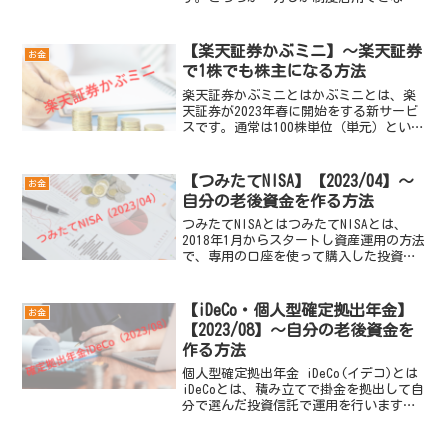
ったり、非課税期間が限定されたりと使
い勝手が悪かったです。新NISAは、一般
NISAとつみたてNISAが統合され...
【楽天証券かぶミニ】～楽天証券
お金
で1株でも株主になる方法
楽天証券かぶミニとはかぶミニとは、楽
天証券が2023年春に開始をする新サービ
スです。通常は100株単位（単元）といっ
た売買単位での取引になります。取引単
位に満たない（単元未満株）1株から売買
することができる新サービスです。1株か
【つみたてNISA】【2023/04】～
お金
ら有名企業に...
自分の老後資金を作る方法
つみたてNISAとはつみたてNISAとは、
2018年1月からスタートし資産運用の方法
で、専用の口座を使って購入した投資信
託の運用益・分配金などが20年間非課税
になる制度です。つみたてNISAでは、定
期の積立投資のみ投資可能です。金融機
【iDeCo・個人型確定拠出年金】
お金
関によ...
【2023/08】～自分の老後資金を
作る方法
個人型確定拠出年金 iDeCo(イデコ)とは
iDeCoとは、積み立てで掛金を拠出して自
分で選んだ投資信託で運用を行います。
60歳以降に年金または一時金として受け
取り、自分年金作りには最適かと思いま