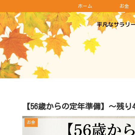
ホーム
お金
【56歳からの定年準備】～残り
お金