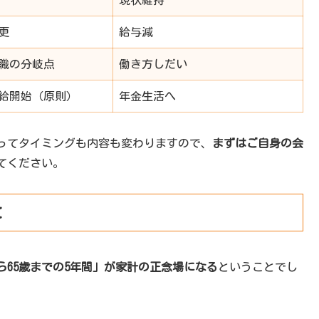
現状維持
更
給与減
退職の分岐点
働き方しだい
給開始（原則）
年金生活へ
ってタイミングも内容も変わりますので、
まずはご自身の会
てください。
と
から65歳までの5年間」が家計の正念場になる
ということでし