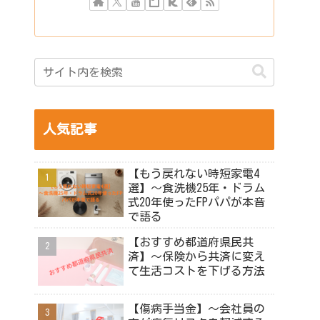
人気記事
【もう戻れない時短家電4
選】～食洗機25年・ドラム
式20年使ったFPパパが本音
で語る
【おすすめ都道府県民共
済】～保険から共済に変え
て生活コストを下げる方法
【傷病手当金】～会社員の