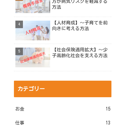
方が病気リスクを軽減する
方法
【人材育成】～子育てを前
向きに考える方法
【社会保険適用拡大】～少
子高齢化社会を支える方法
カテゴリー
お金
15
仕事
13