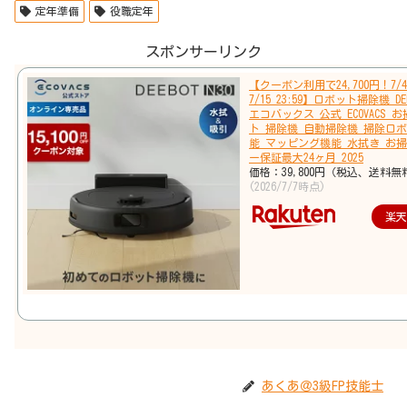
定年準備
役職定年
スポンサーリンク
【クーポン利用で24,700円！7/4 
7/15 23:59】ロボット掃除機 DEE
エコバックス 公式 ECOVACS 
ト 掃除機 自動掃除機 掃除ロボ
能 マッピング機能 水拭き お掃
ー保証最大24ヶ月 2025
価格：39,800円（税込、送料無
(2026/7/7時点)
楽
あくあ＠3級FP技能士