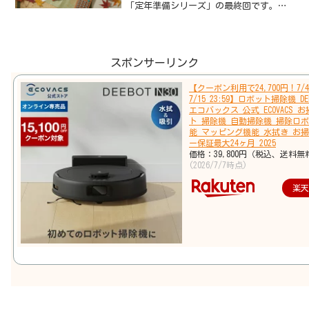
「定年準備シリーズ」の最終回です。
【56歳からの定年準備】で全体像を、
【再雇用で給料が下がる前に】で収入減
への備えをお話ししてきました。今回の
テーマは、**「50代...
スポンサーリンク
【クーポン利用で24,700円！7/4 
7/15 23:59】ロボット掃除機 DEE
エコバックス 公式 ECOVACS 
ト 掃除機 自動掃除機 掃除ロボ
能 マッピング機能 水拭き お掃
ー保証最大24ヶ月 2025
価格：39,800円（税込、送料無
(2026/7/7時点)
楽