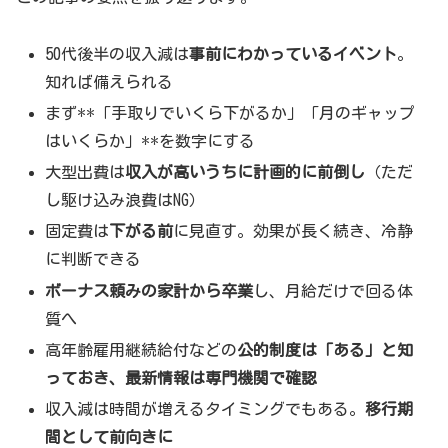
50代後半の収入減は
事前にわかっているイベント
。
知れば備えられる
まず**「手取りでいくら下がるか」「月のギャップ
はいくらか」**を数字にする
大型出費は
収入が高いうちに計画的に前倒し
（ただ
し駆け込み浪費はNG）
固定費は
下がる前
に見直す。効果が長く続き、冷静
に判断できる
ボーナス頼みの家計から卒業
し、月給だけで回る体
質へ
高年齢雇用継続給付などの
公的制度は「ある」と知
っておき、最新情報は専門機関で確認
収入減は時間が増えるタイミングでもある。
移行期
間として前向きに