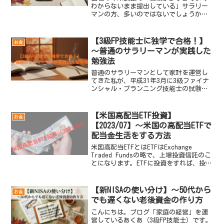
わからないまま提出している」サラリー
マンの方、多いのではないでしょうか。
こんにちは、あくあ＠3級FP技能士です。
私はサラリーマンとして金融資産1,000万
円を達成するまでに、所得控除を使って
【3級FP技能士に独学で合格！】
お金
毎年数万円〜数...
～普通のサラリーマンが実践した
勉強法
普通のサラリーマンとして家計を運営し
てきた私が、平成31年3月に3級ファイナ
ンシャル・プランニング技能士の試験に
独学で挑戦し、一発合格しました。総勉
強時間は約36時間、教材費はメルカリで
揃えてわずか1,500円。この記事では、こ
【米国高配当ETF投資】
お金
れから独学で...
【2023/07】～米国の高配当ETFで
配当金生活をする方法
米国高配当ETFとはETFはExchange
Traded Fundsの略で、上場投資信託のこ
とになります。ETFに投資をすれば、投資
信託のように幅広い銘柄への分散効果が
得られ、株のようにリアルタイムでの売
買が可能です。米国ETFは、株式E...
【新NISAの使い分け】～50代から
お金
でも遅くない老後資金の作り方
こんにちは。ブログ「家庭の経営」を運
営しているあくあ（3級FP技能士）です。