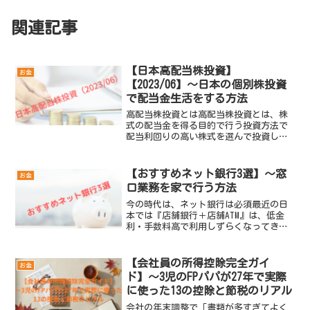
関連記事
【日本高配当株投資】
お金
【2023/06】～日本の個別株投資
で配当金生活をする方法
高配当株投資とは高配当株投資とは、株
式の配当金を得る目的で行う投資方法で
配当利回りの高い株式を選んで投資して
いきます。定期的に配当金が入ってくる
ので自由に使えるお金が増え、生活を豊
かにできるのが魅力です。配当利回りだ
【おすすめネット銀行3選】～窓
お金
け見て投資先を選んでいる...
口業務を家で行う方法
今の時代は、ネット銀行は必須最近の日
本では『店舗銀行＋店舗ATM』は、低金
利・手数料高で利用しずらくなってきま
した。そこでネット銀行の需要が高まっ
てきております。パソコンorスマホでネ
ット銀行口座を開設し、家にいながら入
【会社員の所得控除完全ガイ
お金
出金管理・振込送金を...
ド】〜3児のFPパパが27年で実際
に使った13の控除と節税のリアル
会社の年末調整で「書類が多すぎてよく