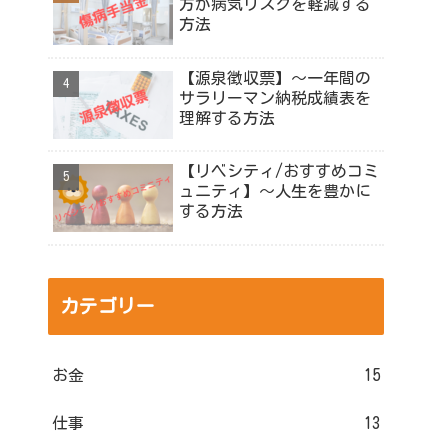
方が病気リスクを軽減する
方法
【源泉徴収票】～一年間の
サラリーマン納税成績表を
理解する方法
【リベシティ/おすすめコミ
ュニティ】～人生を豊かに
する方法
カテゴリー
お金
15
仕事
13