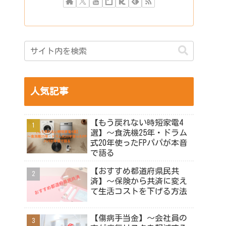
人気記事
【もう戻れない時短家電4
選】～食洗機25年・ドラム
式20年使ったFPパパが本音
で語る
【おすすめ都道府県民共
済】～保険から共済に変え
て生活コストを下げる方法
【傷病手当金】～会社員の