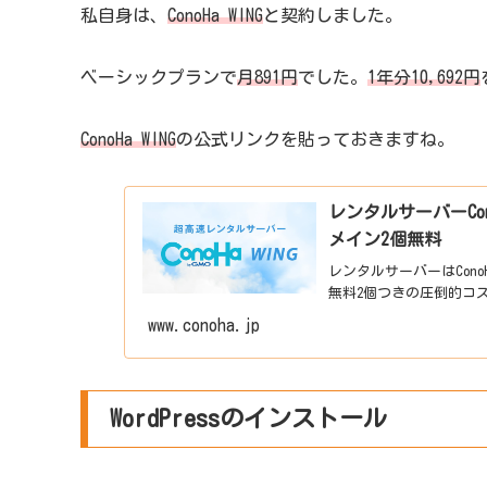
私自身は、
ConoHa WING
と契約しました。
ベーシックプランで
月891円
でした。
1年分10,692円
ConoHa WING
の公式リンクを貼っておきますね。
レンタルサーバーCon
メイン2個無料
レンタルサーバーはCono
無料2個つきの圧倒的コスパ
www.conoha.jp
WordPressのインストール