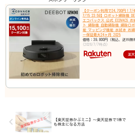
【クーポン利用で24,700円！7/4 
7/15 23:59】ロボット掃除機 DEE
エコバックス 公式 ECOVACS 
ト 掃除機 自動掃除機 掃除ロボ
能 マッピング機能 水拭き お掃
ー保証最大24ヶ月 2025
価格：39,800円（税込、送料無
(2026/7/7時点)
楽
【楽天証券かぶミニ】～楽天証券で1株で
も株主になる方法