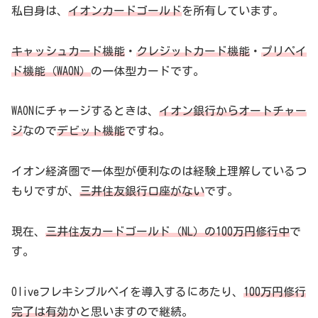
私自身は、
イオンカードゴールド
を所有しています。
キャッシュカード機能
・
クレジットカード機能
・
プリペイ
ド機能（WAON）
の一体型カードです。
WAONにチャージするときは、
イオン銀行からオートチャー
ジ
なので
デビット機能
ですね。
イオン経済圏で一体型が便利なのは経験上理解しているつ
もりですが、
三井住友銀行口座がない
です。
現在、
三井住友カードゴールド（NL）の100万円修行中
で
す。
Oliveフレキシブルペイを導入するにあたり、
100万円修行
完了は有効
かと思いますので継続。