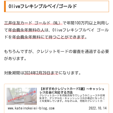
Oliveフレキシブルペイ/ゴールド
三井住友カード ゴールド（NL）
で年間100万円以上利用し
て
年会費永年無料の人
は、Oliveフレキシブルペイ ゴール
ドを
年会費永年無料にて持つことができます
。
もちろんですが、クレジットモードの審査を通過する必要
があります。
対象期間は
2024年2月29日まで
になります。
【おすすめクレジットカード3選】～キャッシュ
レス社会に対応する方法
クレジットカードを何枚お持ちでしょうかニュースや日常
生活で、デジタル化・キャッシュレス化が身近になったこ
とを実感しています。みなさんは、何枚のクレジットカー
ドを保有していますか？日本人の成人1人あたりのクレジッ
トカード平均保有枚数は2.8枚...
www.kateinokeiei-blog.com
2022.10.14