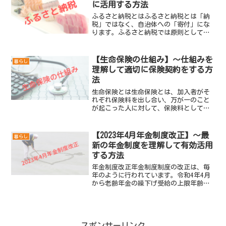
に活用する方法
ふるさと納税とはふるさと納税とは「納
税」ではなく、自治体への「寄付」にな
ります。ふるさと納税では原則として自
己負担額の2,000円を除いた全額が控除の
対象となります。寄付先の自治体から、
返礼品がいただけます。ふるさと納税に
【生命保険の仕組み】～仕組みを
暮らし
は、対象期間があり...
理解して適切に保険契約をする方
法
生命保険とは生命保険とは、加入者がそ
れぞれ保険料を出し合い、万が一のこと
が起こった人に対して、保険料として集
めたお金の一部を使用して損失に充てて
もらう「相互扶助」という仕組みで成り
立っています。この仕組みがあるからこ
【2023年4月年金制度改正】～最
暮らし
そ、保険に加入をしている...
新の年金制度を理解して有効活用
する方法
年金制度改正年金制度制度の改正は、毎
年のように行われています。令和4年4月
から老齢年金の繰下げ受給の上限年齢が
70歳から75歳に引き上げられ、年金の受
給開始時期を75歳まで自由に選択できる
ようになりました。令和5年4月から70歳
以降も安心し...
スポンサーリンク