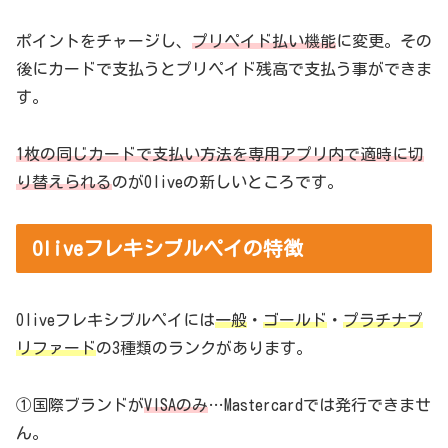
ポイントをチャージし、
プリペイド払い機能
に変更。その
後にカードで支払うとプリペイド残高で支払う事ができま
す。
1枚の同じカードで支払い方法を専用アプリ内で適時に切
り替えられる
のがOliveの新しいところです。
Oliveフレキシブルペイの特徴
Oliveフレキシブルペイには
一般
・
ゴールド
・
プラチナプ
リファード
の3種類のランクがあります。
①国際ブランドが
VISAのみ
…Mastercardでは発行できませ
ん。