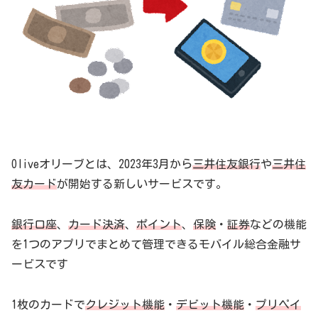
Oliveオリーブとは、2023年3月から
三井住友銀行
や
三井住
友カード
が開始する新しいサービスです。
銀行口座
、
カード決済
、
ポイント
、
保険
・
証券
などの機能
を1つのアプリでまとめて管理できるモバイル総合金融サ
ービスです
1枚のカードで
クレジット機能
・
デビット機能
・
プリペイ