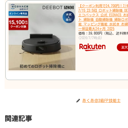
【クーポン利用で24,700円！7/4 
7/15 23:59】ロボット掃除機 DEE
エコバックス 公式 ECOVACS 
ト 掃除機 自動掃除機 掃除ロボ
能 マッピング機能 水拭き お掃
ー保証最大24ヶ月 2025
価格：39,800円（税込、送料無
(2026/7/7時点)
楽
あくあ＠3級FP技能士
関連記事