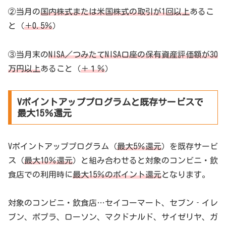
②当月の
国内株式または米国株式の取引が1回以上
あるこ
と（
＋0.5％
）
③当月末の
NISA／つみたてNISA口座の保有資産評価額が30
万円以上
あること（
＋１％
）
Vポイントアッププログラムと既存サービスで
最大15％還元
Vポイントアッププログラム（
最大5％還元
）を既存サービ
ス（
最大10％還元
）と組み合わせると対象のコンビニ・飲
食店での利用時に
最大15％のポイント還元
となります。
対象のコンビニ・飲食店…セイコーマート、セブン‐イレ
ブン、ポプラ、ローソン、マクドナルド、サイゼリヤ、ガ