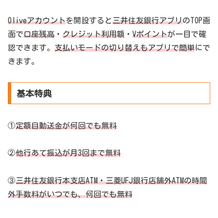
Oliveアカウント
を開設すると
三井住友銀行アプリ
のTOP画
面で
口座残高
・
クレジット利用額
・
Vポイント
が一目で確
認できます。
支払いモードの切り替えもアプリで簡単
にで
きます。
基本特典
①
定額自動送金が何回でも無料
②
他行あて振込が月3回まで無料
③
三井住友銀行本支店ATM・三菱UFJ銀行店舗外ATMの時間
外手数料がいつでも、何回でも無料