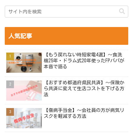
人気記事
【もう戻れない時短家電4選】～食洗
機25年・ドラム式20年使ったFPパパが
本音で語る
【おすすめ都道府県民共済】～保険か
ら共済に変えて生活コストを下げる方
法
【傷病手当金】～会社員の方が病気リ
スクを軽減する方法