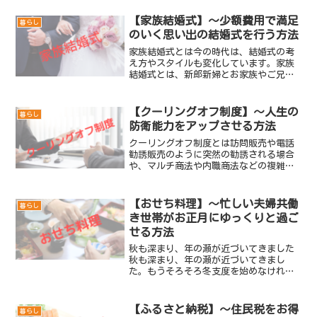
【家族結婚式】～少額費用で満足
暮らし
のいく思い出の結婚式を行う方法
家族結婚式とは今の時代は、結婚式の考
え方やスタイルも変化しています。家族
結婚式とは、新郎新婦とお家族やご兄弟
で総勢10名ほどの人数で行う結婚式のこ
とです。家族と兄弟や近い親族、友人で
総勢20～30名程ほどで開催されることも
【クーリングオフ制度】～人生の
暮らし
あります。人数より...
防衛能力をアップさせる方法
クーリングオフ制度とは訪問販売や電話
勧誘販売のように突然の勧誘される場合
や、マルチ商法や内職商法などの複雑な
契約の場合は、契約内容を理解できない
まま契約してしまうことがあります。そ
のため、特定の取引方法による契約につ
【おせち料理】～忙しい夫婦共働
暮らし
いては、消費者がいったん...
き世帯がお正月にゆっくりと過ご
せる方法
秋も深まり、年の瀬が近づいてきました
秋も深まり、年の瀬が近づいてきまし
た。もうそろそろ冬支度を始めなければ
なりません。我が家が最初にする年越し
の準備は、ネットショップのお得な日に
おせち料理を注文する事です。もちろん
【ふるさと納税】～住民税をお得
暮らし
私の仕事になります。ポイン...