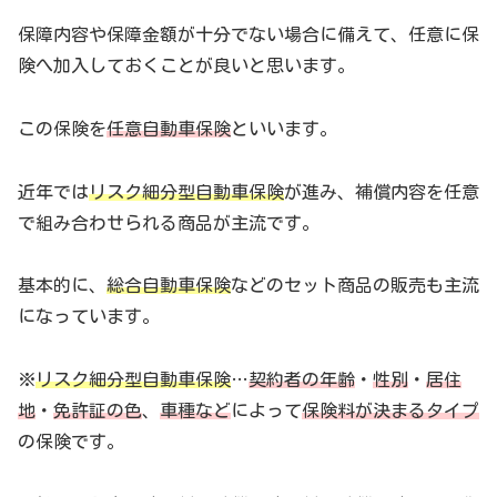
保障内容や保障金額が十分でない場合に備えて、任意に保
険へ加入しておくことが良いと思います。
この保険を
任意自動車保険
といいます。
近年では
リスク細分型自動車保険
が進み、補償内容を任意
で組み合わせられる商品が主流です。
基本的に、
総合自動車保険
などのセット商品の販売も主流
になっています。
※
リスク細分型自動車保険
…
契約者の年齢
・
性別
・
居住
地
・
免許証の色
、
車種など
によって
保険料が決まるタイプ
の保険です。