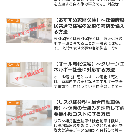
を支給する自治体の事業です。対象世帯
の所得要件を400万円未満に対する支援で
すが、今後500万円未満に緩和される可能
性があります。結婚に伴う経済的負担を
【おすすめ家財保険】～都道府県
住宅・家
軽減するため、...
民共済で住宅の家財の補償を備え
る方法
家財保険とは家財保険とは、火災保険の
中の一部と考えることが一般的になりま
す。火災保険は火事や自然災害、その他
の過失によって建物と家財の損失を幅広
く補償します。都道府県民共済の火災保
険では、家財への補償のみ（建物の補償
【オール電化住宅】～クリーンエ
住宅・家
はなし）で加入できます。...
ネルギー社会に対応する方法
オール電化住宅とはオール電化住宅と
は、家庭内で必要となるエネルギーを全
て電気でまかなっている住宅のことで
す。一般的な家庭では、お風呂や台所や
暖房でガス灯油を使用している場合がほ
とんどかと思います。しかし、オール電
【リスク細分型・総合自動車保
住宅・家
化住宅ではガス灯油を使用せず...
険】～保険の仕組みを理解して必
要最小限コストにする方法
リスク細分型自動車保険自動車保険は、
保険料算出のためにリスクとなる要因を
膨大な過去データを細かく分析して算出