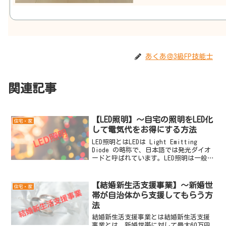
あくあ＠3級FP技能士
関連記事
【LED照明】～自宅の照明をLED化
住宅・家
して電気代をお得にする方法
LED照明とはLEDは Light Emitting
Diode の略称で、日本語では発光ダイオ
ードと呼ばれています。LED照明は一般電
球に比べて寿命が長いというのが特徴に
なります。LED照明は寿命が長く、白熱電
球の40倍・蛍光灯の4倍～5...
【結婚新生活支援事業】～新婚世
住宅・家
帯が自治体から支援してもらう方
法
結婚新生活支援事業とは結婚新生活支援
事業とは、新婚世帯に対して最大60万円