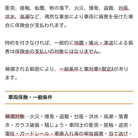
衝突、接触、転覆、物の落下、火災、爆発、盗難、
台風
、
洪水
、
高潮
など、偶然な事故により車両に損害を受けた場
合に保険金が支払われます。
特約を付さなければ、一般的に
地震・噴火・津波
による損
害は
保険金の支払いの対象にはなりません
。
補償される範囲により、
一般条件
と
車対車+限定A
があり
ます。
車両保険・一般条件
補償対象
…火災・爆発・盗難・台風・洪水・高潮・落書
き・ガラス破損・騒じょう・車同士の衝突・接触・追突・
電柱・ガードレール・車庫入れ等の単独損害
・
当て逃げ
・