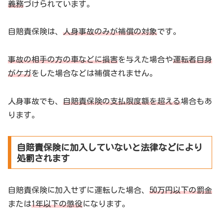
義務
づけられています。
自賠責保険は、
人身事故のみが補償の対象
です。
事故の相手の方の車などに損害
を与えた場合や
運転者自身
がケガ
をした場合などは補償されません。
人身事故でも、
自賠責保険の支払限度額を超える
場合もあ
ります。
自賠責保険に加入していないと法律などにより
処罰されます
自賠責保険に加入せずに運転した場合、
50万円以下の罰金
または
1年以下の懲役
になります。