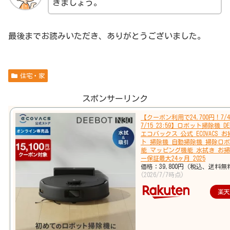
きましょう。
最後までお読みいただき、ありがとうございました。
住宅・家
スポンサーリンク
【クーポン利用で24,700円！7/4 
7/15 23:59】ロボット掃除機 DEE
エコバックス 公式 ECOVACS 
ト 掃除機 自動掃除機 掃除ロボ
能 マッピング機能 水拭き お掃
ー保証最大24ヶ月 2025
価格：39,800円（税込、送料無
(2026/7/7時点)
楽