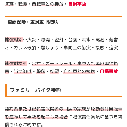
墜落
・
転覆
・
自転車との接触
・
自損事故
車両保険・車対車+限定A
補償対象
…火災・爆発・盗難・台風・洪水・高潮・落書
き・ガラス破損・騒じょう・車同士の衝突・接触・追突
補償対象外
…
電柱・ガードレール・車庫入れ等の単独損
害
・
当て逃げ
・
墜落
・
転覆
・
自転車との接触
・
自損事故
ファミリーバイク特約
契約者または記名被保険者の同居の家族
が
原動機付自転車
を運転して事故を起こした場合
に賠償責任条項に基づき補
償される特約です。