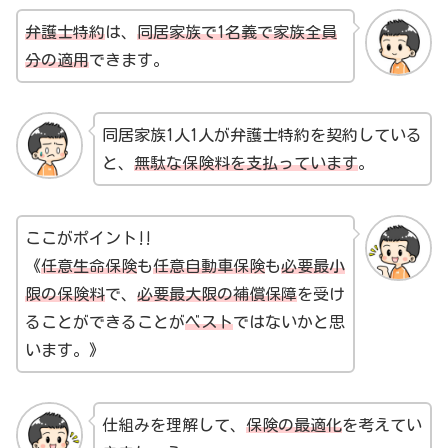
弁護士特約
は、
同居家族で1名義で家族全員
分の適用
できます。
同居家族1人1人が弁護士特約を契約している
と、
無駄な保険料を支払っています
。
ここがポイント‼
《
任意生命保険
も
任意自動車保険
も
必要最小
限の保険料
で、
必要最大限の補償保障
を受け
ることができることが
ベスト
ではないかと思
います。》
仕組みを理解して、
保険の最適化
を考えてい