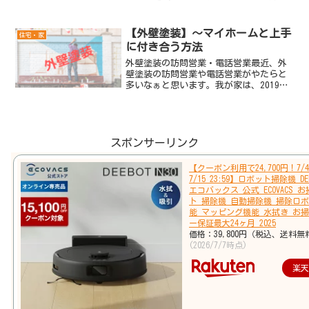
された基本料率を用いて保険料を決めて
います。リスク細分型自動車保険では、
保険会社ごとに異なる基本料率を基にノ
【外壁塗装】～マイホームと上手
住宅・家
ンフリート等級別割引など...
に付き合う方法
外壁塗装の訪問営業・電話営業最近、外
壁塗装の訪問営業や電話営業がやたらと
多いなぁと思います。我が家は、2019年
に太陽光発電システムを導入したタイミ
ングで、屋根塗装のみ行いました。友人
の優良工務店にお願いし施工していただ
きました。施工費用は...
スポンサーリンク
【クーポン利用で24,700円！7/4 
7/15 23:59】ロボット掃除機 DEE
エコバックス 公式 ECOVACS 
ト 掃除機 自動掃除機 掃除ロボ
能 マッピング機能 水拭き お掃
ー保証最大24ヶ月 2025
価格：39,800円（税込、送料無
(2026/7/7時点)
楽