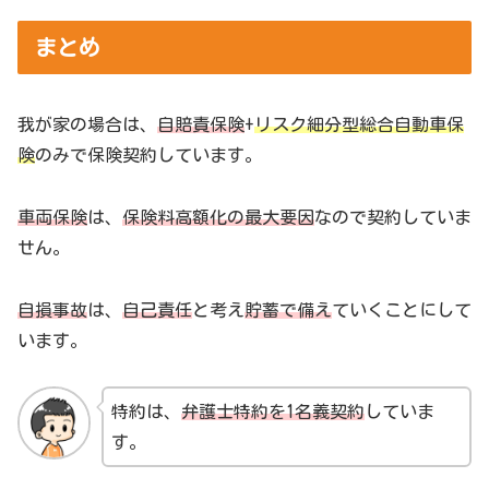
まとめ
我が家の場合は、
自賠責保険
+
リスク細分型総合自動車保
険
のみで保険契約しています。
車両保険
は、
保険料高額化の最大要因
なので契約していま
せん。
自損事故
は、
自己責任
と考え
貯蓄で備え
ていくことにして
います。
特約は、
弁護士特約を1名義契約
していま
す。