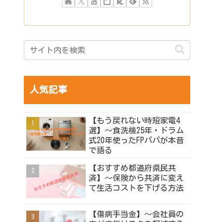
人気記事
【もう戻れない時短家電4
選】～食洗機25年・ドラム
式20年使ったFPパパが本音
で語る
【おすすめ都道府県民共
済】～保険から共済に変え
て生活コストを下げる方法
【傷病手当金】～会社員の