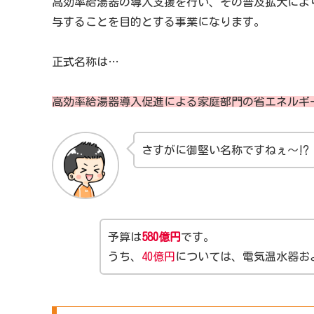
高効率給湯器の導入支援を行い、その普及拡大により
与することを目的とする事業になります。
正式名称は…
高効率給湯器導入促進による家庭部門の省エネルギ
さすがに御堅い名称ですねぇ～⁉
予算は
580億円
です。
うち、
40億円
については、電気温水器お