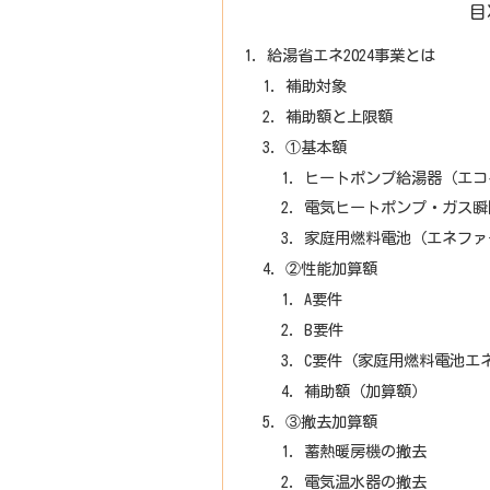
目
給湯省エネ2024事業とは
補助対象
補助額と上限額
①基本額
ヒートポンプ給湯器（エコ
電気ヒートポンプ・ガス瞬
家庭用燃料電池（エネファ
②性能加算額
A要件
B要件
C要件（家庭用燃料電池エ
補助額（加算額）
③撤去加算額
蓄熱暖房機の撤去
電気温水器の撤去