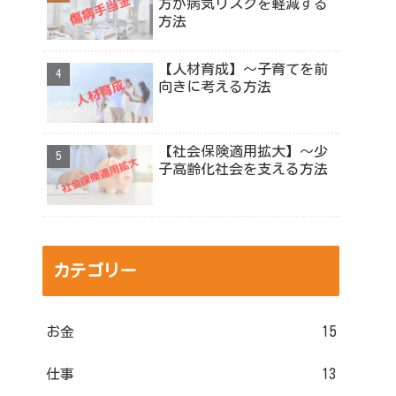
方が病気リスクを軽減する
方法
【人材育成】～子育てを前
向きに考える方法
【社会保険適用拡大】～少
子高齢化社会を支える方法
カテゴリー
お金
15
仕事
13